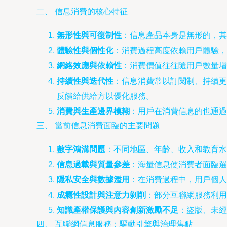
二、 信息消費的核心特征
無形性與可復制性
：信息產品本身是無形的，其
體驗性與個性化
：消費過程高度依賴用戶體驗，
網絡效應與依賴性
：消費價值往往隨用戶數量增
持續性與迭代性
：信息消費常以訂閱制、持續更
反饋給供給方以優化服務。
消費與生產邊界模糊
：用戶在消費信息的也通過
三、 當前信息消費面臨的主要問題
數字鴻溝問題
：不同地區、年齡、收入和教育水
信息過載與質量參差
：海量信息使消費者面臨選
隱私安全與數據濫用
：在消費過程中，用戶個人
成癮性設計與注意力剝削
：部分互聯網服務利用
知識產權保護與內容創新激勵不足
：盜版、未經
四、 互聯網信息服務：驅動引擎與治理焦點