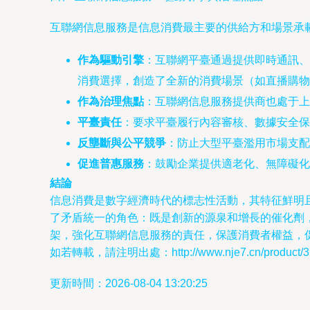
互聯網信息服務是信息消費最主要的供給方和場景承
作為驅動引擎
：互聯網平臺通過提供即時通訊、
消費選擇，創造了全新的消費場景（如直播購物
作為治理焦點
：互聯網信息服務提供商也處于上
平臺責任
：要求平臺履行內容審核、數據安全保
反壟斷與公平競爭
：防止大型平臺濫用市場支配
促進普惠服務
：鼓勵企業提供適老化、無障礙化
結論
信息消費是數字經濟時代的標志性活動，其特征鮮明
了矛盾統一的角色：既是創新的源泉和增長的催化劑，
架，強化互聯網信息服務的責任，保護消費者權益，
如若轉載，請注明出處：http://www.nje7.cn/product/31
更新時間：2026-08-04 13:20:25