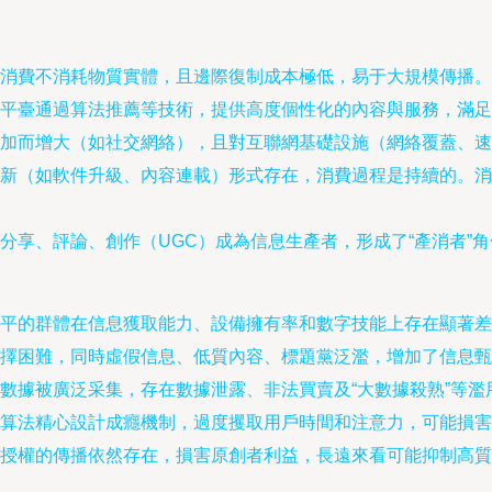
消費不消耗物質實體，且邊際復制成本極低，易于大規模傳播。
平臺通過算法推薦等技術，提供高度個性化的內容與服務，滿足
加而增大（如社交網絡），且對互聯網基礎設施（網絡覆蓋、速
新（如軟件升級、內容連載）形式存在，消費過程是持續的。消
分享、評論、創作（UGC）成為信息生產者，形成了“產消者”角
平的群體在信息獲取能力、設備擁有率和數字技能上存在顯著差
擇困難，同時虛假信息、低質內容、標題黨泛濫，增加了信息甄
數據被廣泛采集，存在數據泄露、非法買賣及“大數據殺熟”等
算法精心設計成癮機制，過度攫取用戶時間和注意力，可能損害
授權的傳播依然存在，損害原創者利益，長遠來看可能抑制高質