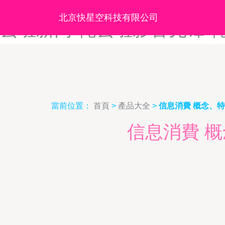
俺去啦久久网-俺去啦啦电影
北京快星空科技有限公司
去啦新网-俺去啦影音先锋-
當前位置：
首頁
>
產品大全
>
信息消費 概念、
信息消費 