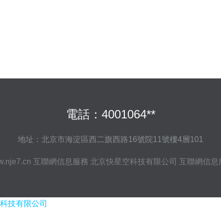
電話：4001064**
地址：北京市海淀區西二旗西路16號院11號樓4層101
.nje7.cn
互聯網信息服務
北京快星空科技有限公司
互聯網信息
科技有限公司