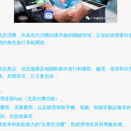
信息消費，作為現代消費結構升級的關鍵領域，正深刻改變著社
演的角色進行系統闡述。
信息產品、信息服務及相關軟硬件進行的獲取、處理、使用和共
務。具體而言，它主要包括：
。
用各類App（尤其付費功能）。
費用、流量費用，以及購買智能手機、電腦、智能穿戴設備等終
詢、信息檢索等。
效率和創新能力的“生產性消費”，對經濟增長具有乘數效應。