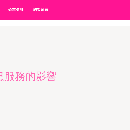
去啦网站-俺去啦无码专区-俺
企業信息
訪客留言
息服務的影響